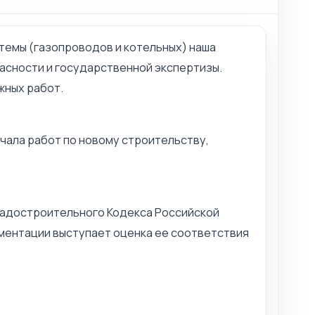
темы (газопроводов и котельных) наша
сности и государственной экспертизы.
жных работ.
чала работ по новому строительству,
радостроительного Кодекса Российской
ументации выступает оценка ее соответствия